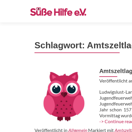
Z
u
m
I
n
Schlagwort:
Amtszeltla
h
a
l
t
Amtszeltlag
s
p
Veröffentlicht 
r
Ludwigslust-L
i
Jugendfeuerweh
n
Jugendfeuerweh
g
Jahr schon 157
e
Vormittag wurde
n
-> Continue rea
Veröffentlicht in
Allgemein
Markiert mit
Amtszelt