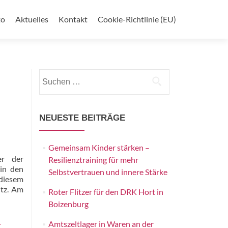
to
Aktuelles
Kontakt
Cookie-Richtlinie (EU)
Suchen
nach:
NEUESTE BEITRÄGE
Gemeinsam Kinder stärken –
er der
Resilienztraining für mehr
 in den
Selbstvertrauen und innere Stärke
 diesem
itz. Am
Roter Flitzer für den DRK Hort in
Boizenburg
Amtszeltlager in Waren an der
r