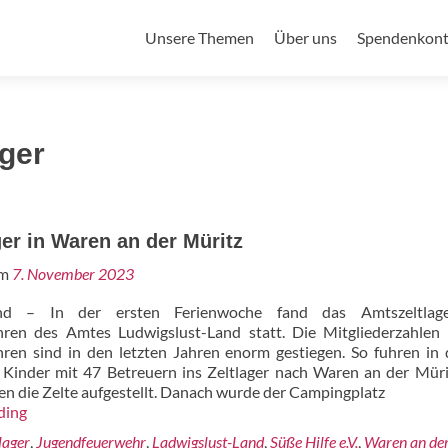
Primäres
Unsere Themen
Über uns
Spendenkon
Menü
ger
er in Waren an der Müritz
am
7. November 2023
and – In der ersten Ferienwoche fand das Amtszeltlag
ren des Amtes Ludwigslust-Land statt. Die Mitgliederzahlen
ren sind in den letzten Jahren enorm gestiegen. So fuhren in
 Kinder mit 47 Betreuern ins Zeltlager nach Waren an der Mür
n die Zelte aufgestellt. Danach wurde der Campingplatz
Amtszeltlager
ding
in
lager
,
Jugendfeuerwehr
,
Ladwigslust-Land
,
Süße Hilfe e.V.
,
Waren an de