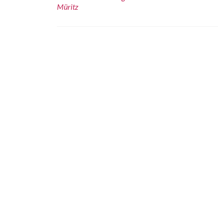
Müritz
Beitrags-
Navigation