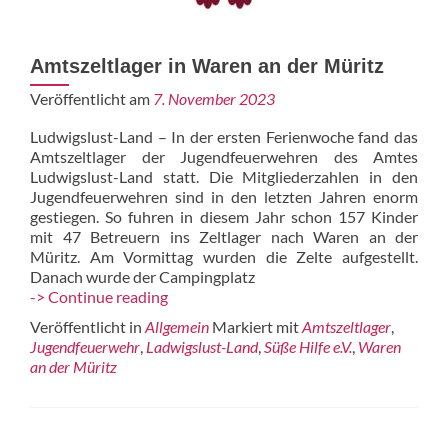
Amtszeltlager in Waren an der Müritz
Veröffentlicht am
7. November 2023
Ludwigslust-Land – In der ersten Ferienwoche fand das
Amtszeltlager der Jugendfeuerwehren des Amtes
Ludwigslust-Land statt. Die Mitgliederzahlen in den
Jugendfeuerwehren sind in den letzten Jahren enorm
gestiegen. So fuhren in diesem Jahr schon 157 Kinder
mit 47 Betreuern ins Zeltlager nach Waren an der
Müritz. Am Vormittag wurden die Zelte aufgestellt.
Danach wurde der Campingplatz
Amtszeltlager
-> Continue reading
in
Veröffentlicht in
Allgemein
Markiert mit
Amtszeltlager
,
Waren
Jugendfeuerwehr
,
Ladwigslust-Land
,
Süße Hilfe e.V.
,
Waren
an
an der Müritz
der
Müritz