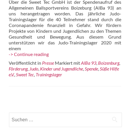
Über die Sweet Tec GmbH ist der Spendenaufruf des
Allgemeinen Ballsportvereins Boizeburg (AIBa 93) an
uns herangetragen worden. Das jährliche Judo-
Trainingslager für die 40 Teilnehmer stand durch die
Coronapandemie finanziell in Gefahr. Wir fördern
Projekte von Kindern und Jugendlichen zu den Themen
Gesundheit und Bewegung. Aus diesem Grund
unterstützen wir das Judo-Trainingslager 2020 mit
einem
Förderung
-> Continue reading
des
Veröffentlicht in
Presse
Markiert mit
AlBa 93
,
Boizenburg
,
Judo-
Förderung
,
Judo
,
Kinder und Jugendliche
,
Spende
,
Süße Hilfe
Trainingslagers
e.V.
,
Sweet Tec
,
Trainingslager
von
AlBa
93
Beitrags-
Navigation
Suchen
nach: