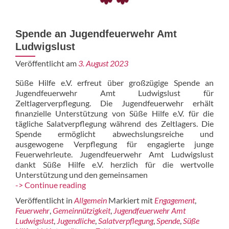
Spende an Jugendfeuerwehr Amt
Ludwigslust
Veröffentlicht am
3. August 2023
Süße Hilfe e.V. erfreut über großzügige Spende an
Jugendfeuerwehr Amt Ludwigslust für
Zeltlagerverpflegung. Die Jugendfeuerwehr erhält
finanzielle Unterstützung von Süße Hilfe e.V. für die
tägliche Salatverpflegung während des Zeltlagers. Die
Spende ermöglicht abwechslungsreiche und
ausgewogene Verpflegung für engagierte junge
Feuerwehrleute. Jugendfeuerwehr Amt Ludwigslust
dankt Süße Hilfe e.V. herzlich für die wertvolle
Unterstützung und den gemeinsamen
Spende
-> Continue reading
an
Veröffentlicht in
Allgemein
Markiert mit
Engagement
,
Jugendfeuerwehr
Feuerwehr
,
Gemeinnützigkeit
,
Jugendfeuerwehr Amt
Amt
Ludwigslust
,
Jugendliche
,
Salatverpflegung
,
Spende
,
Süße
Ludwigslust