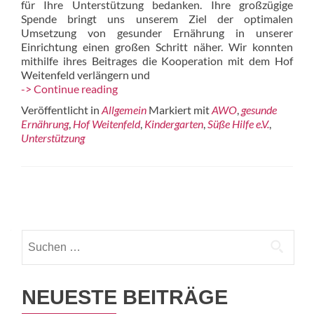
für Ihre Unterstützung bedanken. Ihre großzügige
Spende bringt uns unserem Ziel der optimalen
Umsetzung von gesunder Ernährung in unserer
Einrichtung einen großen Schritt näher. Wir konnten
mithilfe ihres Beitrages die Kooperation mit dem Hof
Weitenfeld verlängern und
Spende
-> Continue reading
für
Veröffentlicht in
Allgemein
Markiert mit
AWO
,
gesunde
AWO
Ernährung
,
Hof Weitenfeld
,
Kindergarten
,
Süße Hilfe e.V.
,
Kita
Unterstützung
Wassertropfen
Beitrags-
Navigation
Suchen
nach:
NEUESTE BEITRÄGE