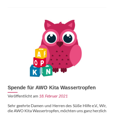
für
mehr
Selbstvertrauen
und
innere
Stärke
Spende für AWO Kita Wassertropfen
Veröffentlicht am
18. Februar 2021
Sehr geehrte Damen und Herren des Süße Hilfe e.V., Wir,
die AWO Kita Wassertropfen, möchten uns ganz herzlich